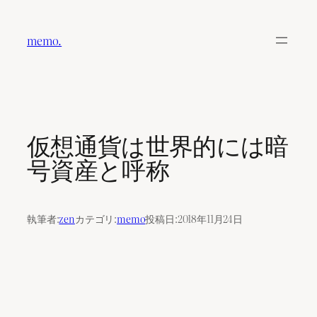
内
容
memo.
を
ス
キ
ッ
プ
仮想通貨は世界的には暗
号資産と呼称
執筆者:
zen
カテゴリ:
memo
投稿日:
2018年11月24日