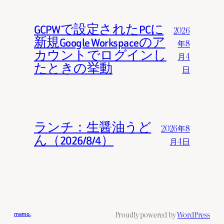
GCPWで設定されたPCに
2026
新規Google Workspaceのア
年8
カウントでログインし
月4
たときの挙動
日
ランチ：生醤油うど
2026年8
ん（2026/8/4）
月4日
Proudly powered by
WordPress
memo.