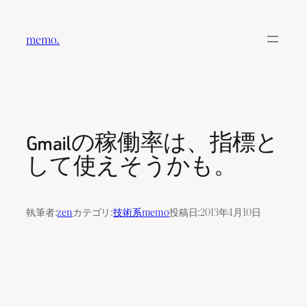
内
容
memo.
を
ス
キ
ッ
プ
Gmailの稼働率は、指標と
して使えそうかも。
執筆者:
zen
カテゴリ:
技術系memo
投稿日:
2013年4月10日