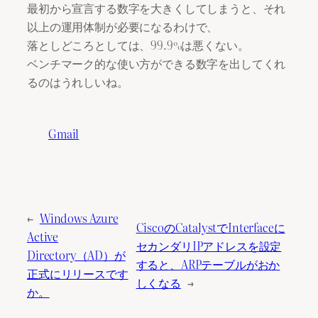
最初から宣言する数字を大きくしてしまうと、それ
以上の運用体制が必要になるわけで、
落としどころとしては、99.9%は悪くない。
ベンチマーク的な使い方ができる数字を出してくれ
るのはうれしいね。
Gmail
←
Windows Azure
CiscoのCatalystでInterfaceに
Active
セカンダリIPアドレスを設定
Directory（AD）が
すると、ARPテーブルがおか
正式にリリースです
しくなる
→
か。