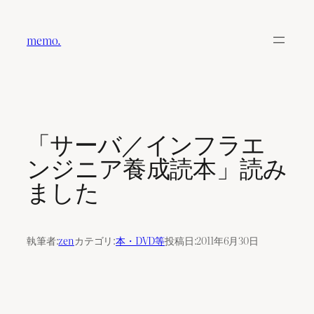
内
容
memo.
を
ス
キ
ッ
プ
「サーバ／インフラエ
ンジニア養成読本」読み
ました
執筆者:
zen
カテゴリ:
本・DVD等
投稿日:
2011年6月30日