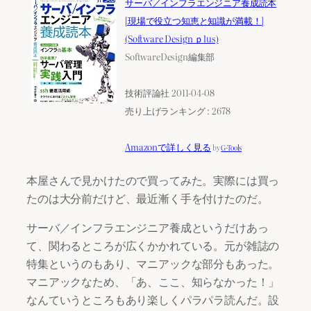
サーバ／インフラエンジニア養成読本
[現場で役立つ知恵と知識が満載！]
(Software Design ｐlus)
SoftwareDesign編集部
技術評論社 2011-04-08
売り上げランキング : 2678
Amazonで詳しく見る
by
G-Tools
本屋さんで見かけたので買ってみた。実際には買っ
たのは大分前だけど、最近漸く手を付けたのだ。
サーバ／インフラエンジニア養成というだけあっ
て、関わるところが広くかかれている。元が雑誌の
特集というのもあり、マニアックな部分もあった。
マニアックなため、「あ、ここ、知らなかった！」
なんていうところもあり楽しくパラパラ読んだ。設