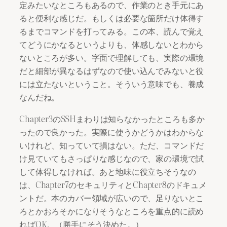
定みたいなところもあるので、作業のとき手元にあ
ると便利な感じだ。もしくは必要な箇所だけ体得す
るまでコマンドを打ってみる。この本、読んで覚え
てどうにかなるというよりも、体感しないとわから
ないところが多い。字面で理解しても、実際の環境
だと細部が異なるはずなので使い込んでみないと役
には立たないということ。そういう意味でも、養成
なんだね。
Chapter3のSSHまわりは知らなかったところも多か
ったので良かった。実際に使うかどうかはわからな
いけれど、知っていて損はない。ただ、コマンドだ
け見ていてもさっぱりな感じなので、家の環境で試
して体得しなければ。あと地味に役立ちそうなの
は、Chapter7のセキュリティとChapter8のドキュメ
ントだ。本のカバー領域が広いので、足りないとこ
ろとかおろそかになりそうなところを重点的に読め
ればOK。（勝手にそう決めた。）