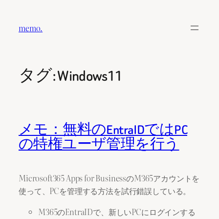
内
容
memo.
を
ス
キ
タグ:
Windows11
ッ
プ
メモ：無料のEntraIDではPC
の特権ユーザ管理を行う
Microsoft365 Apps for BusinessのM365アカウントを
使って、PCを管理する方法を試行錯誤している。
M365のEntraIDで、新しいPCにログインする