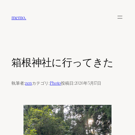
内
容
memo.
を
ス
キ
ッ
プ
箱根神社に行ってきた
執筆者:
zen
カテゴリ:
Photo
投稿日:
2026年5月17日