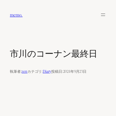
内
容
memo.
を
ス
キ
ッ
プ
市川のコーナン最終日
執筆者:
zen
カテゴリ:
Diary
投稿日:
2024年9月23日