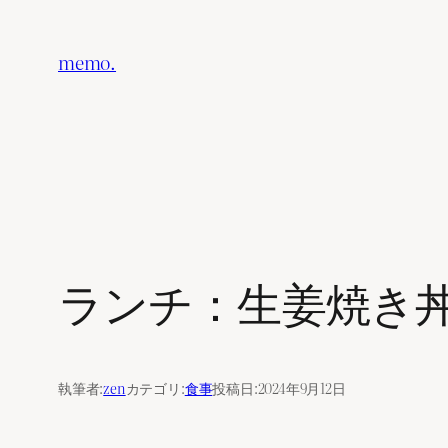
内
容
memo.
を
ス
キ
ッ
プ
ランチ：生姜焼き丼（2
執筆者:
zen
カテゴリ:
食事
投稿日:
2024年9月12日