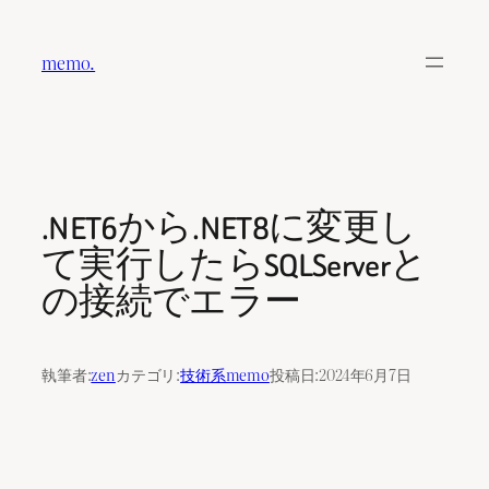
内
容
memo.
を
ス
キ
ッ
プ
.NET6から.NET8に変更し
て実行したらSQLServerと
の接続でエラー
執筆者:
zen
カテゴリ:
技術系memo
投稿日:
2024年6月7日