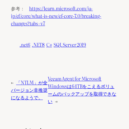
参考：
https://learn.microsoft.com/ja-
jp/ef/core/what-is-new/ef-core-7.0/breaking-
changes?tabs=v7
.net6
.NET8
C#
SQL Server 2019
Veeam Agent for Microsoft
←
「NTLM」が全
Windowsは64TBをこえるボリュ
バージョン非推奨
ームのバックアップを取得できな
になるようで。
い
→