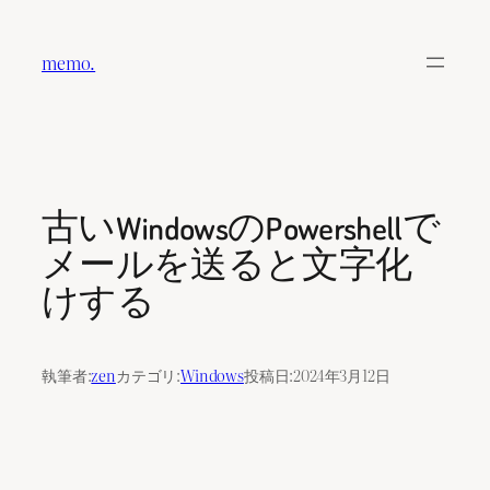
内
容
memo.
を
ス
キ
ッ
プ
古いWindowsのPowershellで
メールを送ると文字化
けする
執筆者:
zen
カテゴリ:
Windows
投稿日:
2024年3月12日