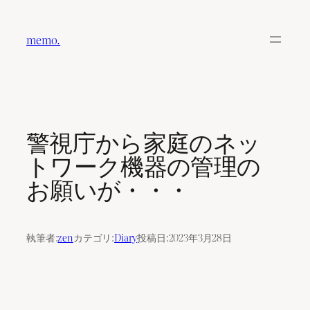
内
容
memo.
を
ス
キ
ッ
プ
警視庁から家庭のネッ
トワーク機器の管理の
お願いが・・・
執筆者:
zen
カテゴリ:
Diary
投稿日:
2023年3月28日