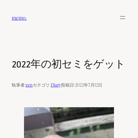
内
容
memo.
を
ス
キ
ッ
プ
2022年の初セミをゲット
執筆者:
zen
カテゴリ:
Diary
投稿日:
2022年7月12日