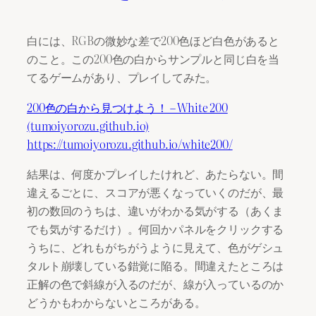
白には、RGBの微妙な差で200色ほど白色があると
のこと。この200色の白からサンプルと同じ白を当
てるゲームがあり、プレイしてみた。
200色の白から見つけよう！ – White 200
(tumoiyorozu.github.io)
https://tumoiyorozu.github.io/white200/
結果は、何度かプレイしたけれど、あたらない。間
違えるごとに、スコアが悪くなっていくのだが、最
初の数回のうちは、違いがわかる気がする（あくま
でも気がするだけ）。何回かパネルをクリックする
うちに、どれもがちがうように見えて、色がゲシュ
タルト崩壊している錯覚に陥る。間違えたところは
正解の色で斜線が入るのだが、線が入っているのか
どうかもわからないところがある。