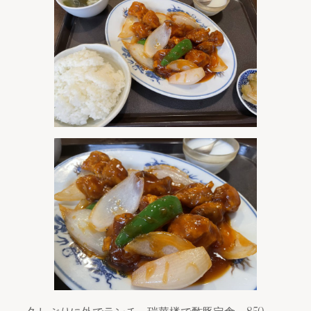
久しぶりに外でランチ。瑞華楼で酢豚定食、850