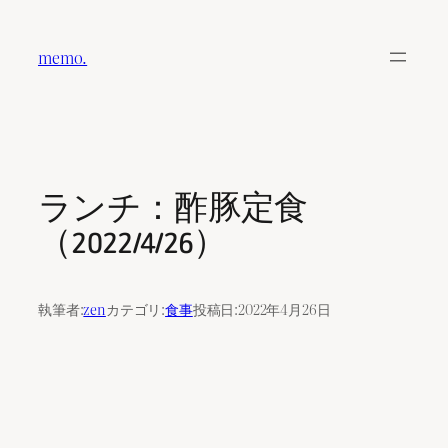
内
容
memo.
を
ス
キ
ッ
プ
ランチ：酢豚定食
（2022/4/26）
執筆者:
zen
カテゴリ:
食事
投稿日:
2022年4月26日