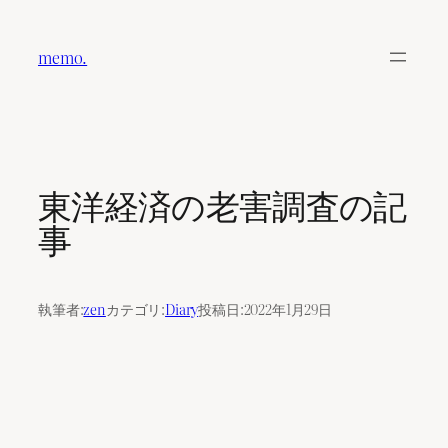
内
容
memo.
を
ス
キ
ッ
プ
東洋経済の老害調査の記
事
執筆者:
zen
カテゴリ:
Diary
投稿日:
2022年1月29日