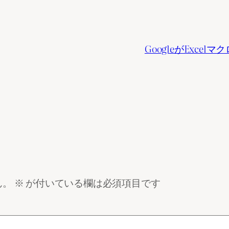
GoogleがExc
ん。
※
が付いている欄は必須項目です