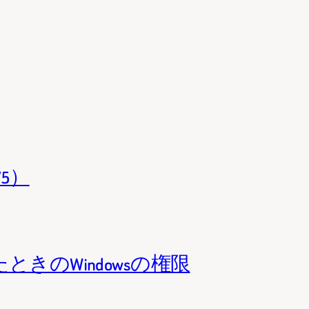
/5）
ときのWindowsの権限