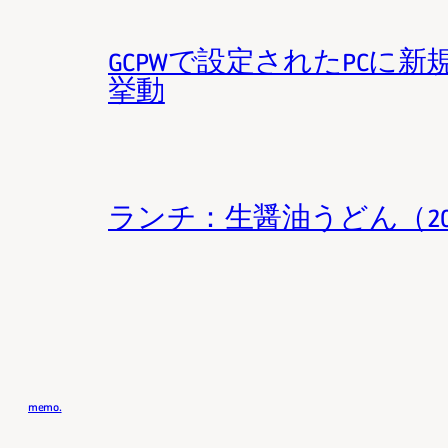
GCPWで設定されたPCに新規G
挙動
ランチ：生醤油うどん（2026
memo.