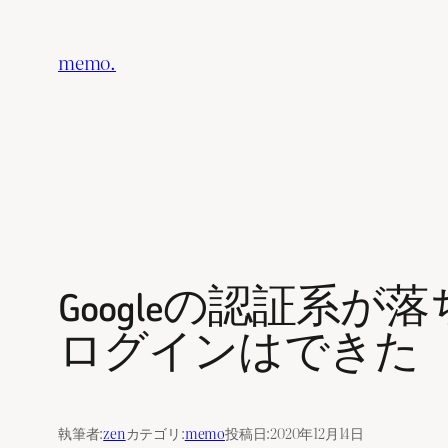
内
容
memo.
を
ス
キ
ッ
プ
Googleの認証系が
ログインはできた
執筆者:
zen
カテゴリ:
memo
投稿日:
2020年12月14日