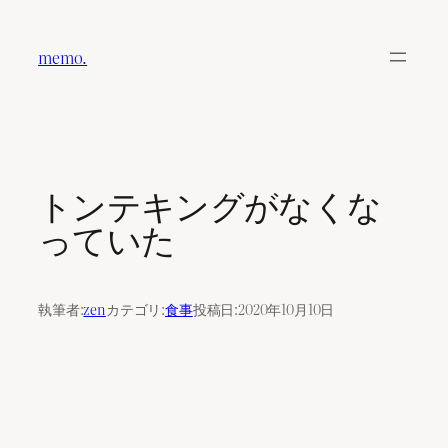
内
容
memo.
を
ス
キ
ッ
プ
トンテキングがなくな
っていた
執筆者:
zen
カテゴリ:
食事
投稿日:
2020年10月10日