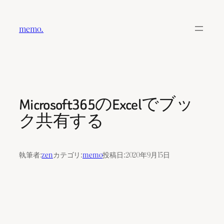
内
容
memo.
を
ス
キ
ッ
プ
Microsoft365のExcelでブッ
ク共有する
執筆者:
zen
カテゴリ:
memo
投稿日:
2020年9月15日