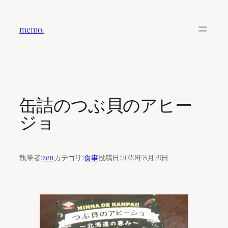
内
容
memo.
を
ス
キ
ッ
プ
缶詰のつぶ貝のアヒー
ジョ
執筆者:
zen
カテゴリ:
食事
投稿日:
2020年8月29日