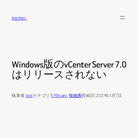
内
容
memo.
を
ス
キ
ッ
プ
Windows版のvCenter Server 7.0
はリリースされない
執筆者:
zen
カテゴリ:
VMware
, 
技術系
投稿日:
2020年4月7日