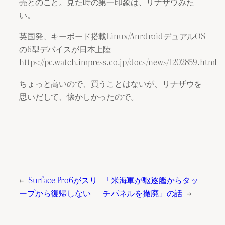
売とのこと。見た時の第一印象は、リナザウみた
い。
英国発、キーボード搭載Linux/AnrdroidデュアルOS
の6型デバイスが日本上陸
https://pc.watch.impress.co.jp/docs/news/1202859.html
ちょっと高いので、買うことはないが、リナザウを
思いだして、懐かしかったので。
←
Surface Pro6がスリ
「米海軍が駆逐艦からタッ
ープから復帰しない
チパネルを撤廃」の話
→