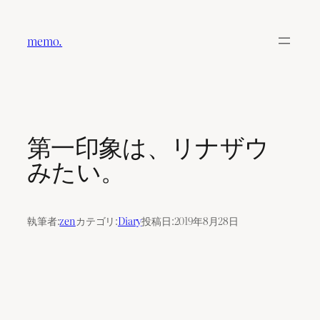
内
容
memo.
を
ス
キ
ッ
プ
第一印象は、リナザウ
みたい。
執筆者:
zen
カテゴリ:
Diary
投稿日:
2019年8月28日