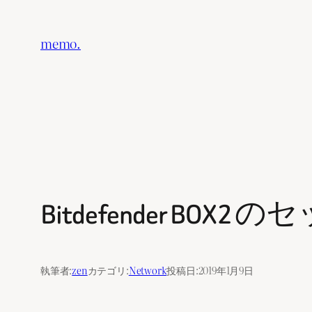
内
容
memo.
を
ス
キ
ッ
プ
Bitdefender B
執筆者:
zen
カテゴリ:
Network
投稿日:
2019年1月9日