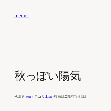
内
容
memo.
を
ス
キ
ッ
プ
秋っぽい陽気
執筆者:
zen
カテゴリ:
Diary
投稿日:
2018年9月11日