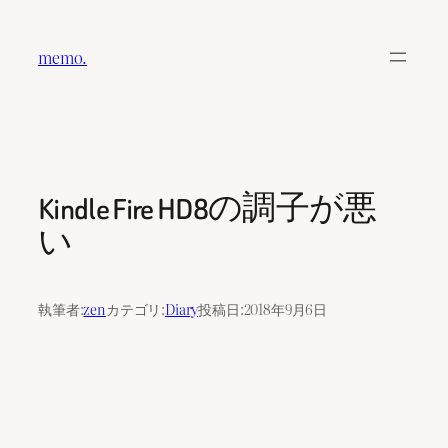
内
容
memo.
を
ス
キ
ッ
プ
Kindle Fire HD8の調子が悪
い
執筆者:
zen
カテゴリ:
Diary
投稿日:
2018年9月6日