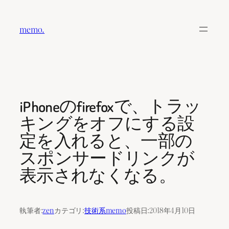
内
容
memo.
を
ス
キ
ッ
プ
iPhoneのfirefoxで、トラッ
キングをオフにする設
定を入れると、一部の
スポンサードリンクが
表示されなくなる。
執筆者:
zen
カテゴリ:
技術系memo
投稿日:
2018年4月10日