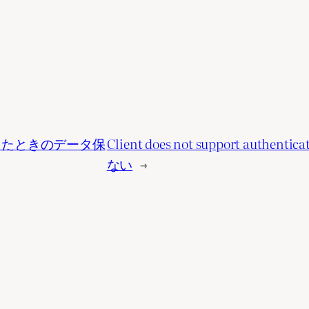
ールしたときのデータ保
Client does not support auth
ない
→