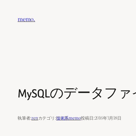
内
容
memo.
を
ス
キ
ッ
プ
MySQLのデータファイ
執筆者:
zen
カテゴリ:
技術系memo
投稿日:
2016年3月18日