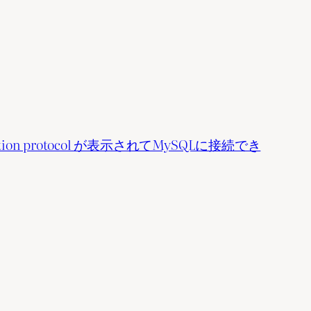
entication protocol が表示されてMySQLに接続でき