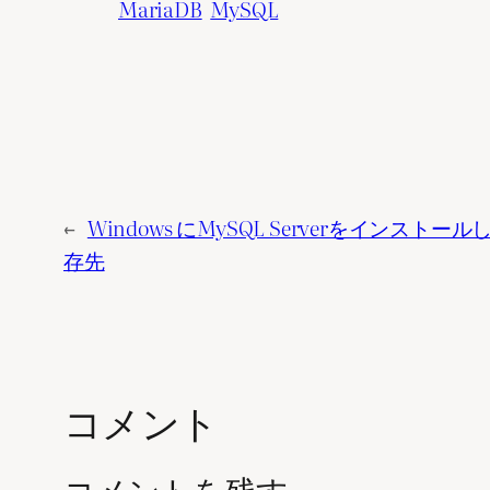
MariaDB
MySQL
←
Windows にMySQL Serverをインスト
存先
コメント