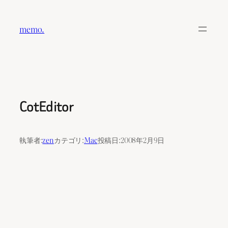
内
容
memo.
を
ス
キ
ッ
プ
CotEditor
執筆者:
zen
カテゴリ:
Mac
投稿日:
2008年2月9日