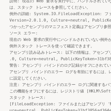
説明: 現在の Web 要求を実行中に、ハンドルされて
は、スタック トレースを参照してください。

例外の詳細: System.IO.FileLoadException: ファ
Version=2.0.1.0, Culture=neutral, Pu
つかったアセンブリのマニフェスト定義はアセンブリ参照に一致し
ソース エラー:

現在の Web 要求の実行中にハンドルされていない例外
例外スタック トレースを使って確認できます。

アセンブリ読み込みトレース: 以下の情報は、アセンブリ 'Microso
.0, Culture=neutral, PublicKeyToken
警告: アセンブリ バインドのログ記録がオフにされてい
アセンブリ バインドのエラー ログを有効にするには、レジストリ値 [
に設定してください。

注意: アセンブリ バインドのエラー ログに関連するパ
この機能をオフにするには、レジストリ値 [HKLM\Software
スタック トレース:

[FileLoadException: ファイルまたはアセンブリ 'Micro
ure=neutral, PublicKeyToken=31bf3