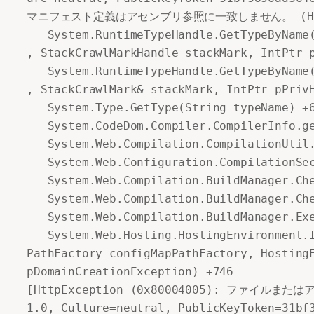
マニフェスト定義はアセンブリ参照に一致しません。 (HRESU
   System.RuntimeTypeHandle.GetTypeByName(
, StackCrawlMarkHandle stackMark, IntPtr p
   System.RuntimeTypeHandle.GetTypeByName(
, StackCrawlMark& stackMark, IntPtr pPrivH
   System.Type.GetType(String typeName) +6
   System.CodeDom.Compiler.CompilerInfo.ge
   System.Web.Compilation.CompilationUtil.
   System.Web.Configuration.CompilationSec
   System.Web.Compilation.BuildManager.Che
   System.Web.Compilation.BuildManager.Che
   System.Web.Compilation.BuildManager.Exe
   System.Web.Hosting.HostingEnvironment.I
PathFactory configMapPathFactory, HostingE
pDomainCreationException) +746

[HttpException (0x80004005): ファイルまたはアセン
1.0, Culture=neutral, PublicKeyTok