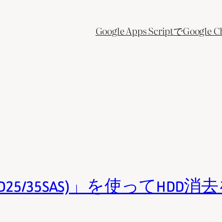
Google Apps ScriptでGo
KD25/35SAS)」を使ってHD