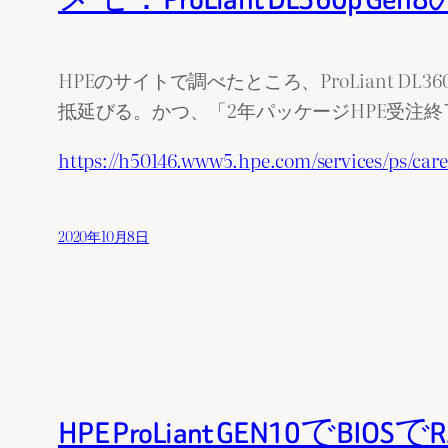
HPEのサイトで調べたところ、ProLiant DL
抵延びる。かつ、「2年パッケージHPE受注終
https://h50146.www5.hpe.com/services/ps/car
2020年10月8日
HPE ProLiant GEN10でB