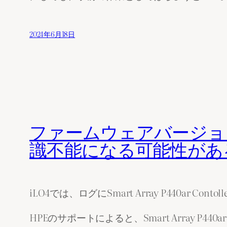
2024年6月18日
ファームウェアバージョンにより、Sm
識不能になる可能性があ
iLO4では、ログにSmart Array P440a
HPEのサポートによると、Smart Array P