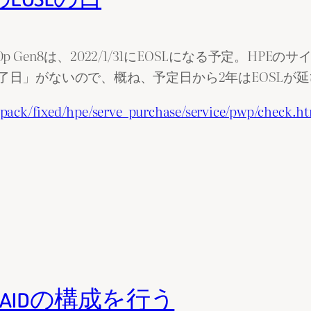
360p Gen8は、2022/1/31にEOSLになる予定。
了日」がないので、概ね、予定日から2年はEOSLが
epack/fixed/hpe/serve_purchase/service/pwp/check.h
IOSでRAIDの構成を行う