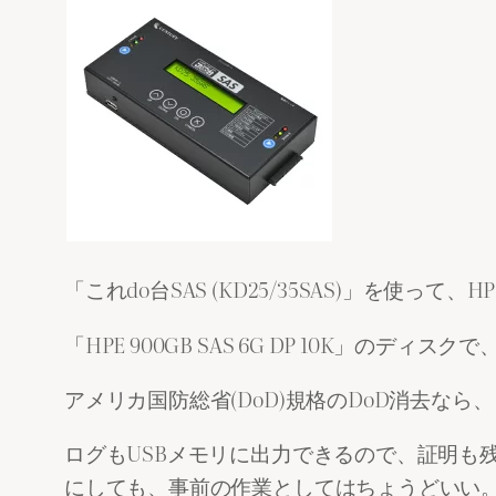
「これdo台SAS (KD25/35SAS)」を使って
「HPE 900GB SAS 6G DP 10K」のデ
アメリカ国防総省(DoD)規格のDoD消去な
ログもUSBメモリに出力できるので、証明も
にしても、事前の作業としてはちょうどいい