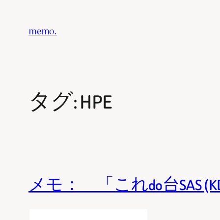
内
容
memo.
を
ス
キ
ッ
タグ:
HPE
プ
メモ： 「これdo台SAS (