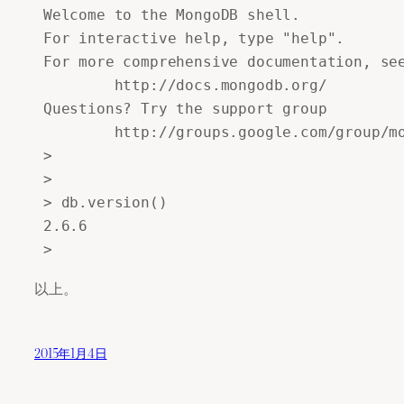
 Welcome to the MongoDB shell.

 For interactive help, type "help".

 For more comprehensive documentation, see
         http://docs.mongodb.org/

 Questions? Try the support group

         http://groups.google.com/group/mo
 >

 >

 > db.version()

 2.6.6

以上。
2015年1月4日