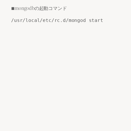
■mongodbの起動コマンド
/usr/local/etc/rc.d/mongod start