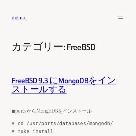
内
容
memo.
を
ス
キ
カテゴリー:
FreeBSD
ッ
プ
FreeBSD 9.3 にMongoDBをイン
ストールする
■portsからMongoDBをインストール
# cd /usr/ports/databases/mongodb/
# make install