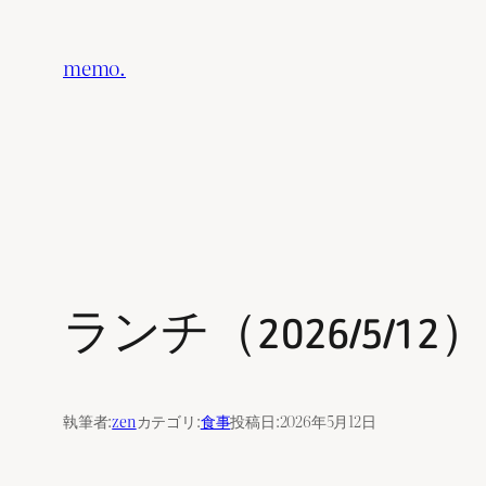
内
容
memo.
を
ス
キ
ッ
プ
ランチ（2026/5/12
執筆者:
zen
カテゴリ:
食事
投稿日:
2026年5月12日