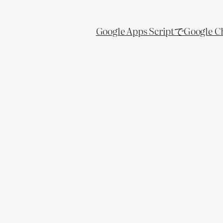
Google Apps ScriptでGo
）