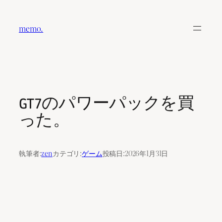
内
容
memo.
を
ス
キ
ッ
プ
GT7のパワーパックを買
った。
執筆者:
zen
カテゴリ:
ゲーム
投稿日:
2026年1月31日