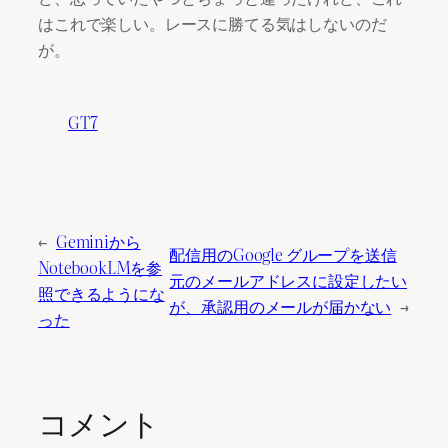
はこれで楽しい。レースに勝てる気はしないのだ
が。
GT7
←
Geminiから
配信用のGoogle グループを送信
NotebookLMを参
元のメールアドレスに設定したい
照できるようにな
が、承認用のメールが届かない
→
った
コメント