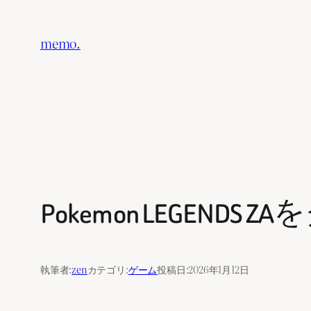
内
容
memo.
を
ス
キ
ッ
プ
Pokemon LEGENDS
執筆者:
zen
カテゴリ:
ゲーム
投稿日:
2026年1月12日