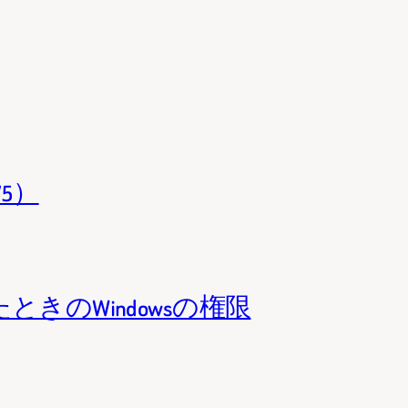
/5）
ときのWindowsの権限