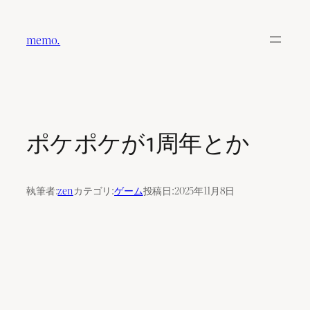
内
容
memo.
を
ス
キ
ッ
プ
ポケポケが1周年とか
執筆者:
zen
カテゴリ:
ゲーム
投稿日:
2025年11月8日