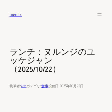
内
容
memo.
を
ス
キ
ッ
プ
ランチ：ヌルンジのユ
ッケジャン
（2025/10/22）
執筆者:
zen
カテゴリ:
食事
投稿日:
2025年10月22日