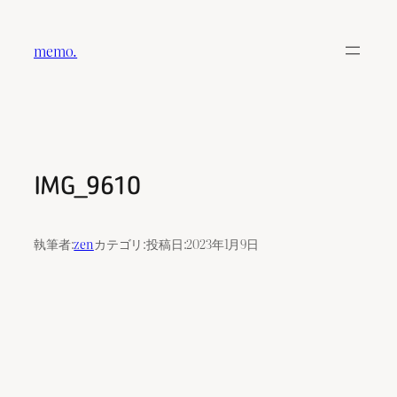
内
容
memo.
を
ス
キ
ッ
プ
IMG_9610
執筆者:
zen
カテゴリ:
投稿日:
2023年1月9日