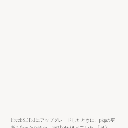
FreeBSD13.1にアップグレードしたときに、pkgの更
新も行ったためか、certbotがきえていた。Let’s