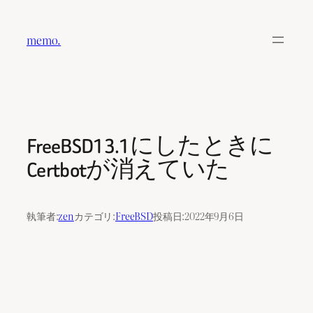
内
容
memo.
を
ス
キ
ッ
プ
FreeBSD13.1にしたときに
Certbotが消えていた
執筆者:
zen
カテゴリ:
FreeBSD
投稿日:
2022年9月6日