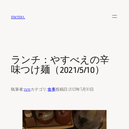
内
容
memo.
を
ス
キ
ッ
プ
ランチ：やすべえの辛
味つけ麺（2021/5/10）
執筆者:
zen
カテゴリ:
食事
投稿日:
2021年5月10日