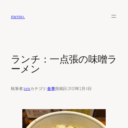
内
容
memo.
を
ス
キ
ッ
プ
ランチ：一点張の味噌ラ
ーメン
執筆者:
zen
カテゴリ:
食事
投稿日:
2021年2月4日