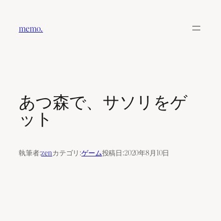
内
容
memo.
を
ス
キ
ッ
プ
あつ森で、サソリをゲ
ット
執筆者:
zen
カテゴリ:
ゲーム
投稿日:
2020年8月10日