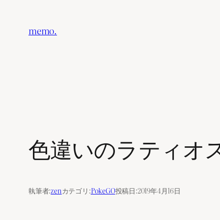
内
容
memo.
を
ス
キ
ッ
プ
色違いのラティオ
執筆者:
zen
カテゴリ:
PokeGO
投稿日:
2019年4月16日