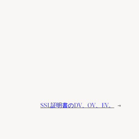
SSL証明書のDV、OV、EV。
→