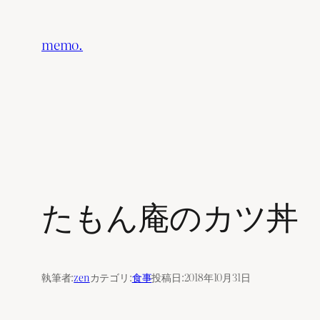
内
容
memo.
を
ス
キ
ッ
プ
たもん庵のカツ丼
執筆者:
zen
カテゴリ:
食事
投稿日:
2018年10月31日