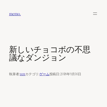
内
容
memo.
を
ス
キ
ッ
プ
新しいチョコボの不思
議なダンジョン
執筆者:
zen
カテゴリ:
ゲーム
投稿日:
2018年9月16日