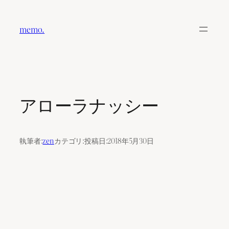
内
容
memo.
を
ス
キ
ッ
プ
アローラナッシー
執筆者:
zen
カテゴリ:
投稿日:
2018年5月30日