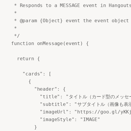
 * Responds to a MESSAGE event in Hangouts
 *

 * @param {Object} event the event object 
 *

 */

function onMessage(event) {

  return {

    "cards": [

      {

        "header": {

          "title": "タイトル（カード型のメッ
          "subtitle": "サブタイトル（画像も
          "imageUrl": "https://goo.gl/yKKj
          "imageStyle": "IMAGE"

        }
