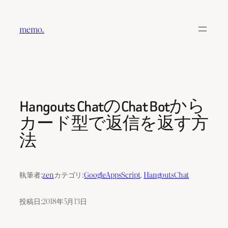
内
容
memo.
を
ス
キ
ッ
プ
Hangouts ChatのChat Botから
カード型で返信を返す方
法
執筆者:
zen
カテゴリ:
GoogleAppsScript
, 
HangoutsChat
投稿日:
2018年5月13日