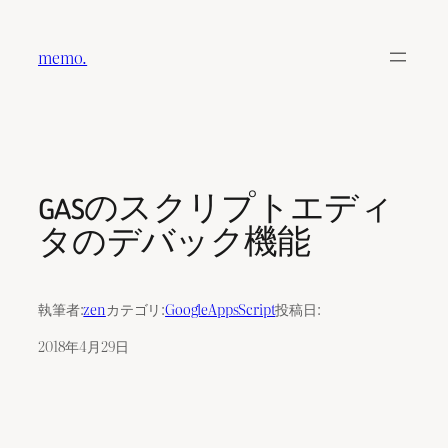
内
容
memo.
を
ス
キ
ッ
プ
GASのスクリプトエディ
タのデバック機能
執筆者:
zen
カテゴリ:
GoogleAppsScript
投稿日:
2018年4月29日