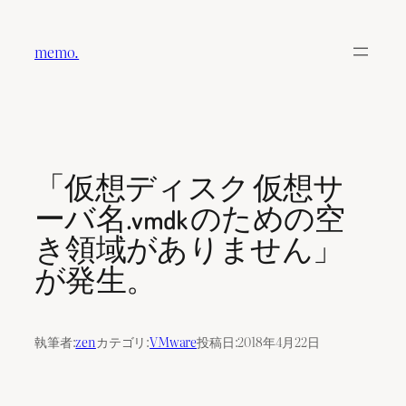
内
容
memo.
を
ス
キ
ッ
プ
「仮想ディスク 仮想サ
ーバ名.vmdk のための空
き領域がありません」
が発生。
執筆者:
zen
カテゴリ:
VMware
投稿日:
2018年4月22日