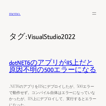
内
容
memo.
を
ス
キ
タグ:
VisualStudio2022
ッ
プ
dotNET6のアプリがIIS上だと
原因不明の500エラーになる
.NET6のアプリをIISにデプロイしたが、500エラー
で動作せず。コンパイル自体はエラーになっていな
かったが、IIS上にデプロイして、実行するとエラー
になった。